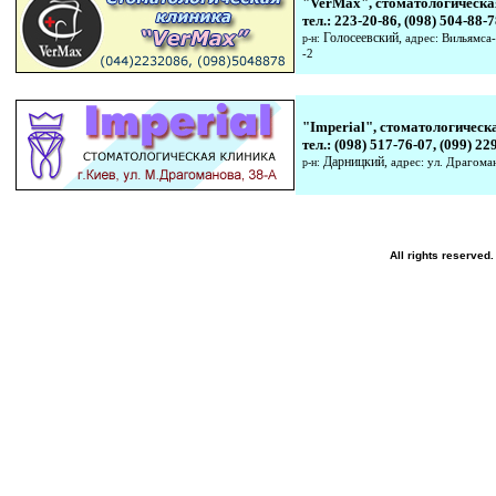
"
VerMax
",
стоматологическа
тел.: 223-20-86, (098) 504-88-
Голосеевский
,
адрес: Вильямса
р-н:
-2
"
Imperial
",
стоматологическ
тел.:
(098)
517
-
76
-
07
, (09
9
)
22
Дарниц
кий
,
адрес:
ул. Драгома
р-н:
All rights reserv