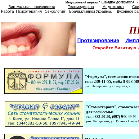
Медицинский портал " ШВИДКА ДОПОМОГA 
Виртуальная поликлиника
Телемедицина
Медтехника
Сов
Работа
Психотерапия
Сексология
Врачи,клиники Украины.
Духовное ра
П
Протезирование
Импл
Откройте Визитную к
"
Формула
"
,
стоматологическ
тел.: 239-11-55, моб.: 8 093 58
р-н: Печерский, ул.Тверская, 2
"
Стоматгарант
"
, стоматоло
для всей семьи
тел.: 383-50-50, (097) 943-49-94
р-н: Печерский, ул.
Иоанна Павла